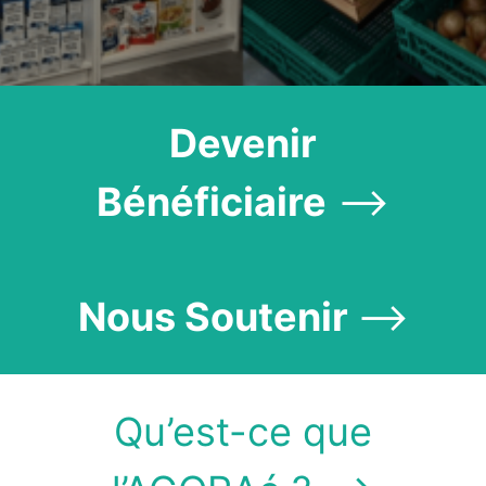
Devenir
Bénéficiaire
⟶
Nous Soutenir
⟶
Qu’est-ce que