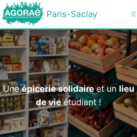
Aller
au
Paris-Saclay
contenu
Une
épicerie solidaire
et un
lieu
de vie
étudiant !