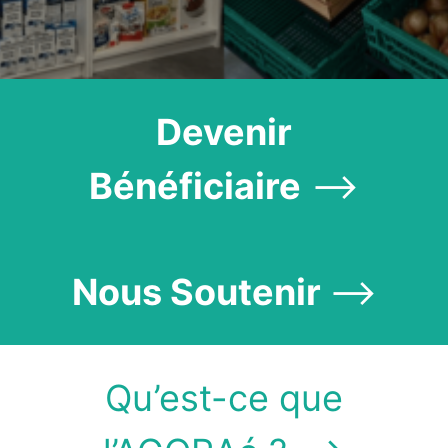
Devenir
Bénéficiaire
⟶
Nous Soutenir
⟶
Qu’est-ce que