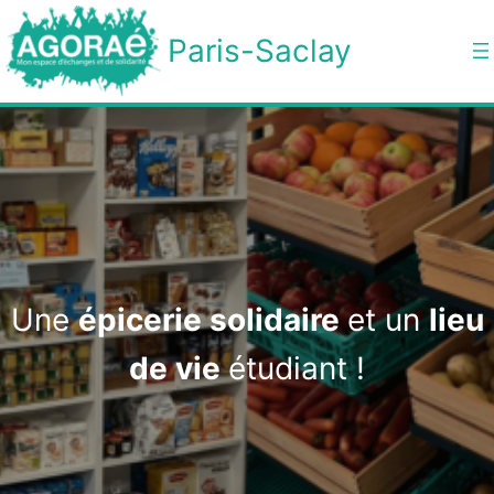
Aller
au
Paris-Saclay
contenu
Une
épicerie solidaire
et un
lieu
de vie
étudiant !